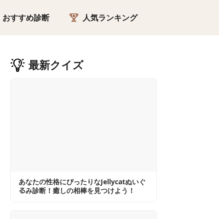
おすすめ診断
人気ランキング
TI性格診断
西洋占星術
最新
クイズ
P診断
タロット
性格テスト
四柱推命
キャラ診断
姓名
満足度診断テスト
東洋占星術
の診断
血液型
脳トレ
あなたの性格にぴったりなJellycatぬいぐ
るみ診断！癒しの相棒を見つけよう！