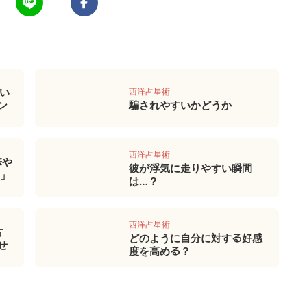
い
西洋占星術
ン
騙されやすいかどうか
西洋占星術
華や
彼が浮気に走りやすい瞬間
!」
は…？
西洋占星術
占
どのように自分に対する好感
せ
度を高める？