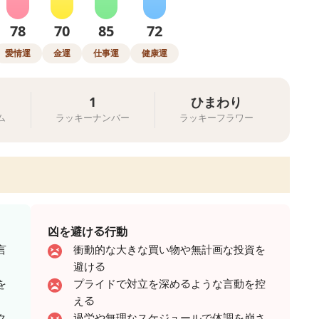
78
70
85
72
愛情運
金運
仕事運
健康運
ス
1
ひまわり
ム
ラッキーナンバー
ラッキーフラワー
凶を避ける行動
言
衝動的な大きな買い物や無計画な投資を
避ける
を
プライドで対立を深めるような言動を控
える
ク
過労や無理なスケジュールで体調を崩さ