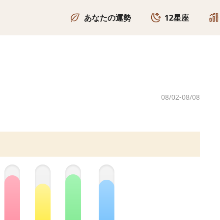
あなたの運勢
12星座
毎日の運勢
12星座ランキング
MB
今日のタロット
毎週の12星座
HS
四柱推命で見る
毎月の12星座
色彩
2026年の運勢
08/02-08/08
動物
12星座の相性測定
仕事
全て