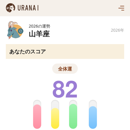
あなたの運勢
毎日の運勢
12星座
2026の運勢
今日のタロット
2026年
12星座ランキング
山羊座
四柱推命で見る
おすすめ診断
毎週の12星座
MBTI性格診断
毎月の12星座
人気ランキング
あなたのスコア
HSP診断
西洋占星術
2026年の運勢
色彩性格テスト
タロット
12星座の相性測定
全体運
動物キャラ診断
82
四柱推命
仕事満足度診断テスト
姓名
全ての診断
東洋占星術
血液型
脳トレ