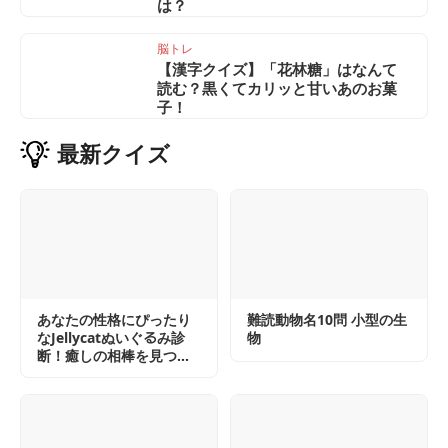
は？
脳トレ
【漢字クイズ】「花林糖」はなんて
読む？黒くてカリッと甘いあのお菓
子！
最新
クイズ
あなたの性格にぴったり
難読動物名10問 小型の生
なJellycatぬいぐるみ診
物
断！癒しの相棒を見つけ
よう！