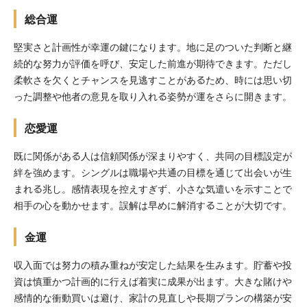
総合運
堅実さと計画性が幸運の鍵になります。地に足のついた判断と継
続的な努力が評価を呼び、安定した前進が期待できます。ただし
柔軟さを欠くとチャンスを見逃すことがあるため、時には思い切
った調整や他者の意見を取り入れる姿勢が運をさらに開きます。
恋愛運
既に関係がある人は信頼関係が深まりやすく、共同の目標設定が
絆を強めます。シングルは職場や共通の目標を通じて出会いが生
まれる兆し。感情表現を控えすぎず、小さな気遣いを示すことで
相手の心を動かせます。誤解は早めに解消することが大切です。
金運
収入面では努力の積み重ねが安定した結果を生みます。貯蓄や投
資は慎重かつ計画的に行えば着実に成果が出ます。大きな賭けや
感情的な衝動買いは避け、家計の見直しや長期プランの構築が安