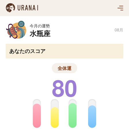
あなたの運勢
毎日の運勢
12星座
今月の運勢
今日のタロット
08月
12星座ランキング
水瓶座
四柱推命で見る
おすすめ診断
毎週の12星座
MBTI性格診断
毎月の12星座
人気ランキング
あなたのスコア
HSP診断
西洋占星術
2026年の運勢
色彩性格テスト
タロット
12星座の相性測定
全体運
動物キャラ診断
80
四柱推命
仕事満足度診断テスト
姓名
全ての診断
東洋占星術
血液型
脳トレ