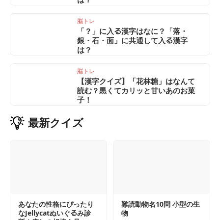
脳トレ
「？」に入る漢字はなに？「落・
銀・石・面」に共通して入る漢字
は？
脳トレ
【漢字クイズ】「花林糖」はなんて
読む？黒くてカリッと甘いあのお菓
子！
最新
クイズ
あなたの性格にぴったり
難読動物名10問 小型の生
なJellycatぬいぐるみ診
物