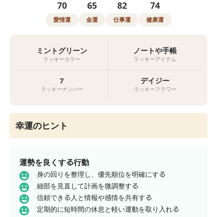
70
65
82
74
愛情運
金運
仕事運
健康運
ミントグリーン
ノートや手帳
ラッキーカラー
ラッキーアイテム
7
デイジー
ラッキーナンバー
ラッキーフラワー
幸運のヒント
運勢を良くする行動
身の回りを整理し、優先順位を明確にする
細部を見直して計画を微調整する
信頼できる人と情報や感情を共有する
定期的に短時間の休息と軽い運動を取り入れる