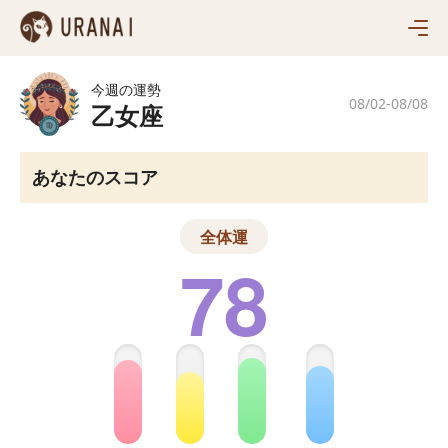
あなたの運勢
毎日の運勢
12星座
今週の運勢
今日のタロット
08/02-08/08
12星座ランキング
乙女座
四柱推命で見る
おすすめ診断
毎週の12星座
MBTI性格診断
毎月の12星座
人気ランキング
あなたのスコア
HSP診断
西洋占星術
2026年の運勢
色彩性格テスト
タロット
12星座の相性測定
全体運
動物キャラ診断
78
四柱推命
仕事満足度診断テスト
姓名
全ての診断
東洋占星術
血液型
脳トレ